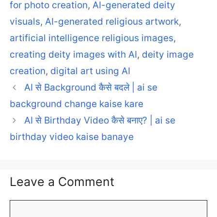
for photo creation
,
AI-generated deity
visuals
,
AI-generated religious artwork
,
artificial intelligence religious images
,
creating deity images with AI
,
deity image
creation
,
digital art using AI
AI से Background कैसे बदले | ai se
background change kaise kare
AI से Birthday Video कैसे बनाए? | ai se
birthday video kaise banaye
Leave a Comment
Comment