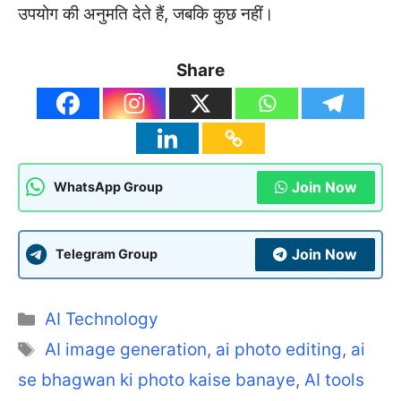
उपयोग की अनुमति देते हैं, जबकि कुछ नहीं।
Share
Join Now
WhatsApp Group
Join Now
Telegram Group
Categories
AI Technology
Tags
AI image generation
,
ai photo editing
,
ai
se bhagwan ki photo kaise banaye
,
AI tools