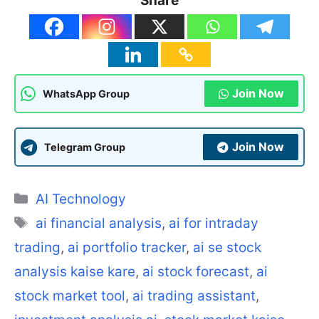
Share
Join Now
WhatsApp Group
Join Now
Telegram Group
Categories
AI Technology
Tags
ai financial analysis
,
ai for intraday
trading
,
ai portfolio tracker
,
ai se stock
analysis kaise kare
,
ai stock forecast
,
ai
stock market tool
,
ai trading assistant
,