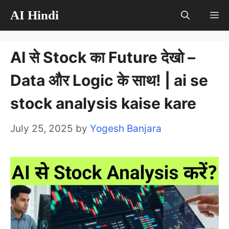
Skip
AI Hindi
M
to
content
AI से Stock का Future देखो –
Data और Logic के साथ! | ai se
stock analysis kaise kare
July 25, 2025
by
Yogesh Banjara