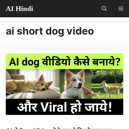
Skip
AI Hindi
M
to
content
ai short dog video